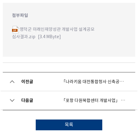
첨부파일
영덕군 미래인재양성관 개발사업 설계공모
심사결과.zip
[3.4 MByte]
이전글
「나라키움 대전통합청사 신축공사」 관급자재(특정품목) 제안 요청
다음글
「포항 다원복합센터 개발사업」 건설사업관리용역 기술제안서 평가 결과 공개
목록