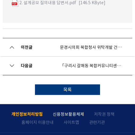
2. 설계공모 질의내용 답변서.pdf
[146.5 KByte]
이전글
문경시의회 복합청사 위탁개발 건축공사 정기안전점검 수행기관 지정 공고
다음글
「구리시 갈매동 복합커뮤니티센터 위탁개발」건축공사 정기안전점검 수행기관 지정 공고
목록
개인정보처리방침
신용정보활용체제
저작권 정책
홈페이지 이용안내
사이트맵
관련기관