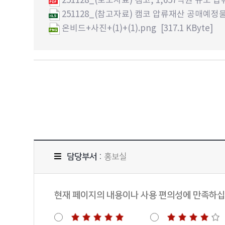
251128_(참고자료) 캠코 압류재산 공매예정물건(
온비드+사진+(1)+(1).png
[317.1 KByte]
담당부서 :
홍보실
현재 페이지의 내용이나 사용 편의성에 만족하