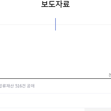
보도자료
 압류재산 516건 공매