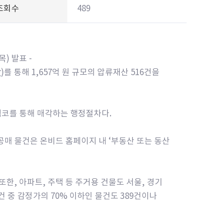
조회수
489
목) 발표 -
r
)를 통해 1,657억 원 규모의 압류재산 516건을
캠코를 통해 매각하는 행정절차다.
공매 물건은 온비드 홈페이지 내 ‘부동산 또는 동산
 또한, 아파트, 주택 등 주거용 건물도 서울, 경기
건 중 감정가의 70% 이하인 물건도 389건이나