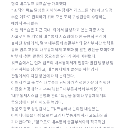
협력 네트워크 워크숍'을 개최했다.
* 조직의 목표 달성을 저해하는 잠재적 리스크를 식별하고 일정
수준 이하로 관리하기 위해 모든 조직 구성원들이 수행하는
예방적 통제활동
이번 워크숍은 최근 국내·외에서 발생하고 있는 각종 사건·
사고로 인해 기업의 내부통제 시스템에 대한 국민적 관심이
높아진 상황에서, 캠코 내부통제 총괄부서와 감사부서간 협력을
통해 캠코 고유의 내부통제체계 고도화 및 발전 방안을 모색하고
반부패·청렴 활동의 중요성을 알리기 위해 마련됐다.
워크숍에서는 먼저 캠코의 내부통제체계 현황과 발전 방향성 및
추진계획을 점검하고, 내부통제체계 발전을 위한 감사
관점에서의 지원 방안에 대해 논의했다.
이어서 캠코 全부점 내부통제 담당자가 참석한 가운데 진행된
이종운 서강대학교 교수(前한국내부통제학회 부회장)의
‘내부통제시스템 운영과 관리’ 특강을 통해 내부통제체계의
중요성에 대한 이해도를 높였다.
경윤호 캠코 상임감사는 “워크숍에서 논의된 내실있는
아이디어들을 바탕으로 캠코의 내부통제체계가 고도화되길
기대한다”며, “앞으로도 내부통제 총괄부서와의 적극적인