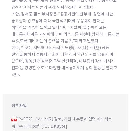
협력을 통해, 국민들께 신뢰받는 공공기관으로서 더욱 청렴하고
안전한 조직을 만들기 위해 노력하겠다”고 밝혔다.
또한, 김서중 캠코 부사장은 “공공기관의 반부패·청렴에 대한
중요성이 강조됨에 따라 국민적 기대에 부응해야 한다는
책임감을 막중히 느끼고 있다”며, “이럴 때 일수록 캠코는
내부통제체계를 고도화해 부패 리스크를 사전에 방지하고 통제할
수 있도록 대비하는데 총력을 기울 것”이라고 말했다.
한편, 캠코는 지난해 9월 실시한 노(勞)-사(社)-감(監) 공동
선언을 통해 내부통제 강화에 대한 전사적인 의지를 공표한 바
있으며, 경영진 건설현장 특별 안전점검, 내부통제 강조 메시지
전파 등 경영진 주도로 다양한 내부통제체계 강화 활동을 펼치고
있다.
첨부파일
240729_(보도자료) 캠코, 기관 내부통제 협력 네트워크
워크숍 개최.pdf
[715.1 KByte]