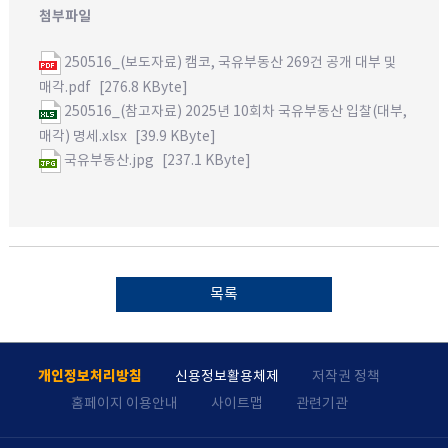
첨부파일
250516_(보도자료) 캠코, 국유부동산 269건 공개 대부 및
매각.pdf
[276.8 KByte]
250516_(참고자료) 2025년 10회차 국유부동산 입찰(대부,
매각) 명세.xlsx
[39.9 KByte]
국유부동산.jpg
[237.1 KByte]
목록
개인정보처리방침
신용정보활용체제
저작권 정책
홈페이지 이용안내
사이트맵
관련기관