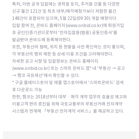
특히, 이번 공개 입찰에는 경작용 토지, 주거용 건물 등 다양한
신규 물건 121건 및 최초 대부/매각예정가보다 저렴한 물건
148건이 포함되어 있으며, 5월 22일(09:30) 개찰 예정이다.
입찰 참여 전, 온비드 홈페이지(www.onbid.co.kr)에 회원가입
후 공인인증기관으로부터 ‘전자입찰용(범용) 공동인증서’를
발급받아 온비드에 등록해야한다.
또한, 부동산의 형태, 위치 등 현황을 사전 확인하는 것이 좋으며,
각 부동산의 행위 제한 등 상세 이용 조건을 고려해야한다.
자세한 공고 사항 및 입찰정보는 온비드 홈페이지
(www.onbid.co.kr) 또는 스마트 온비드 앱* 내 ‘부동산 → 공고
→ 캠코 국유재산’에서 확인할 수 있다.
* 구글 플레이스토어 및 애플 앱스토어에서 ‘스마트온비드’ 검색
후 다운로드 가능
한편, 캠코는 2018년부터 대부ㆍ매각 계약 업무의 효율성 제고와
이용고객 편의 증진을 위해 국토교통부의 부동산거래 전자계약
시스템과 연계해 「부동산 전자계약 서비스」를 제공하고 있다.