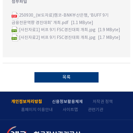
첨부파일
250930_(보도자료)캠코-BNK부산은행, ‘BUFF 9기
금융전문역량 경진대회’ 개최.pdf
[1.1 MByte]
[사진자료1] 버프 9기 FSC경진대회 개최.jpg
[1.9 MByte]
[사진자료2] 버프 9기 FSC경진대회 개최.jpg
[1.7 MByte]
목록
개인정보처리방침
신용정보활용체제
저작권 정책
홈페이지 이용안내
사이트맵
관련기관