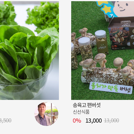
송육고 편버섯
신선식품
3,500
0%
13,000
13,000