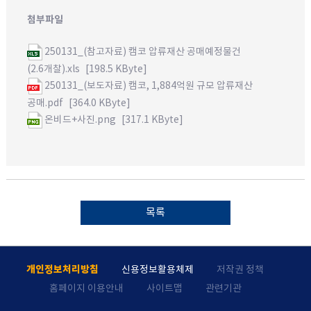
첨부파일
250131_(참고자료) 캠코 압류재산 공매예정물건
(2.6개찰).xls
[198.5 KByte]
250131_(보도자료) 캠코, 1,884억원 규모 압류재산
공매.pdf
[364.0 KByte]
온비드+사진.png
[317.1 KByte]
목록
개인정보처리방침
신용정보활용체제
저작권 정책
홈페이지 이용안내
사이트맵
관련기관