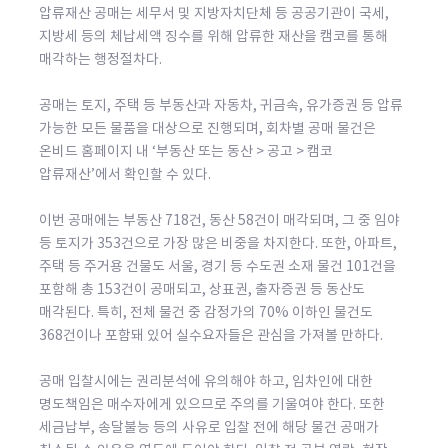
압류재산 공매는 세무서 및 지방자치단체 등 공공기관이 국세,
지방세 등의 체납세액 징수를 위해 압류한 재산을 캠코를 통해
매각하는 행정절차다.
공매는 토지, 주택 등 부동산과 자동차, 귀금속, 유가증권 등 압류
가능한 모든 물품을 대상으로 진행되며, 회차별 공매 물건은
온비드 홈페이지 내 ‘부동산 또는 동산 > 공고 > 캠코
압류재산’에서 확인할 수 있다.
이번 공매에는 부동산 718건, 동산 58건이 매각되며, 그 중 임야
등 토지가 353건으로 가장 많은 비중을 차지한다. 또한, 아파트,
주택 등 주거용 건물도 서울, 경기 등 수도권 소재 물건 101건을
포함해 총 153건이 공매되고, 상표권, 출자증권 등 동산도
매각된다. 특히, 전체 물건 중 감정가의 70% 이하인 물건도
368건이나 포함돼 있어 실수요자들은 관심을 가져볼 만하다.
공매 입찰시에는 권리분석에 유의해야 하고, 임차인에 대한
명도책임은 매수자에게 있으므로 주의를 기울여야 한다. 또한
세금납부, 송달불능 등의 사유로 입찰 전에 해당 물건 공매가