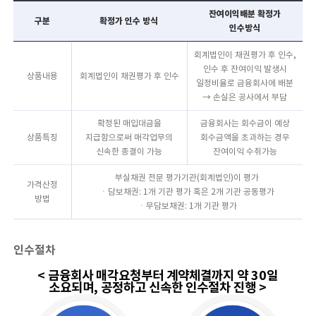
잔여이익배분 확정가
구분
확정가 인수 방식
인수방식
회계법인이 채권평가 후 인수,
인수 후 잔여이익 발생시
상품내용
회계법인이 채권평가 후 인수
일정비율로 금융회사에 배분
→ 손실은 공사에서 부담
확정된 매입대금을
금융회사는 회수금이 예상
상품특징
지급함으로써 매각업무의
회수금액을 초과하는 경우
신속한 종결이 가능
잔여이익 수취가능
부실채권 전문 평가기관(회계법인)이 평가
가격산정
ㆍ담보채권: 1개 기관 평가 혹은 2개 기관 공동평가
방법
ㆍ무담보채권: 1개 기관 평가
인수절차
< 금융회사 매각요청부터 계약체결까지 약 30일
소요되며, 공정하고 신속한 인수절차 진행 >