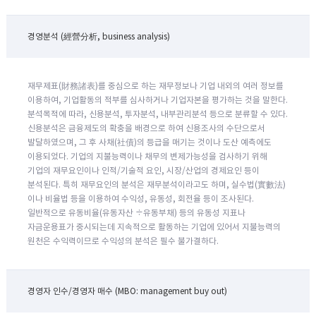
경영분석 (經營分析, business analysis)
재무제표(財務諸表)를 중심으로 하는 재무정보나 기업 내외의 여러 정보를
이용하여, 기업활동의 적부를 심사하거나 기업자본을 평가하는 것을 말한다.
분석목적에 따라, 신용분석, 투자분석, 내부관리분석 등으로 분류할 수 있다.
신용분석은 금융제도의 확충을 배경으로 하여 신용조사의 수단으로서
발달하였으며, 그 후 사채(社債)의 등급을 매기는 것이나 도산 예측에도
이용되었다. 기업의 지불능력이나 채무의 변제가능성을 검사하기 위해
기업의 재무요인이나 인적/기술적 요인, 시장/산업의 경제요인 등이
분석된다. 특히 재무요인의 분석은 재무분석이라고도 하며, 실수법(實數法)
이나 비율법 등을 이용하여 수익성, 유동성, 회전율 등이 조사된다.
일반적으로 유동비율(유동자산 ÷유동부채) 등의 유동성 지표나
자금운용표가 중시되는데 지속적으로 활동하는 기업에 있어서 지불능력의
원천은 수익력이므로 수익성의 분석은 필수 불가결하다.
경영자 인수/경영자 매수 (MBO: management buy out)