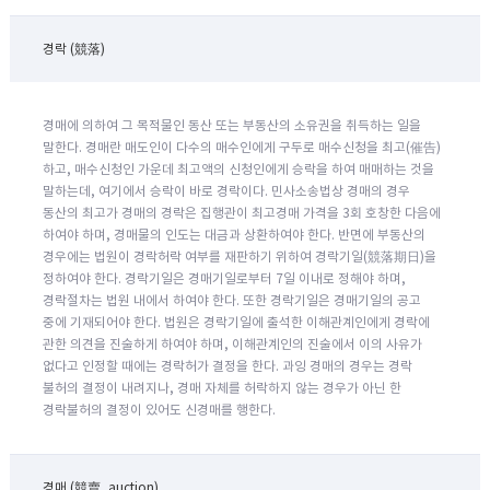
경락 (競落)
경매에 의하여 그 목적물인 동산 또는 부동산의 소유권을 취득하는 일을
말한다. 경매란 매도인이 다수의 매수인에게 구두로 매수신청을 최고(催告)
하고, 매수신청인 가운데 최고액의 신청인에게 승락을 하여 매매하는 것을
말하는데, 여기에서 승락이 바로 경락이다. 민사소송법상 경매의 경우
동산의 최고가 경매의 경락은 집행관이 최고경매 가격을 3회 호창한 다음에
하여야 하며, 경매물의 인도는 대금과 상환하여야 한다. 반면에 부동산의
경우에는 법원이 경락허락 여부를 재판하기 위하여 경락기일(競落期日)을
정하여야 한다. 경락기일은 경매기일로부터 7일 이내로 정해야 하며,
경락절차는 법원 내에서 하여야 한다. 또한 경락기일은 경매기일의 공고
중에 기재되어야 한다. 법원은 경락기일에 출석한 이해관계인에게 경락에
관한 의견을 진술하게 하여야 하며, 이해관계인의 진술에서 이의 사유가
없다고 인정할 때에는 경락허가 결정을 한다. 과잉 경매의 경우는 경락
불허의 결정이 내려지나, 경매 자체를 허락하지 않는 경우가 아닌 한
경락불허의 결정이 있어도 신경매를 행한다.
경매 (競賣, auction)