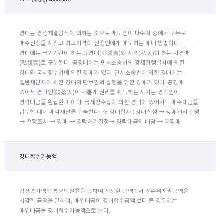
경매는 경쟁체결방식에 의하는 것으로 매도인이 다수자 중에서 구두로
매수신청을 시키고 최고가격의 신청인에게 매도하는 매매 방법이다.
경매에는 국가기관이 하는 공경매(公競賣)와 사인(私人)이 하는 사경매
(私競賣)로 구분된다. 공경매에는 민사소송법의 강제집행절차에 의한
경매와 국세징수법에 의한 경매가 있다. 민사소송법에 의한 경매에는
일반채권자에 의한 경매와 담보권의 실행을 위한 경매가 있다. 공경매
있어서 경락인(競落人)이 새롭게 권리를 취득하는 시기는 경락인이
경락대금을 완납한 때이다. 국세징수법에 의한 경매에 있어서도 매수대금을
납부한 때에 매각재산을 취득한다. ※ 경매절차 : 경매신청 → 경매개시 결정
→ 현황조사 → 경매 → 경락허가결정→ 경락대금의 배당 → 재경매
경매회수가능액
감정평가액에 평균낙찰률을 곱하여 산정한 금액에서 선순위채권금액을
차감한 금액을 말하며, 매입대금이 경매회수금액 보다 큰 경우에는
매입대금을 경매회수가능액으로 본다.