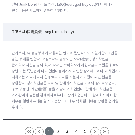
일명 Junk bond라고도 하며, LBO(leveraged buy out)에서 회사의
인수비용을 확보하기 위하여 발행된다.
고정부채 (固定負債, long term liability)
단기부채, 즉 유동부채에 대응되는 말로서 일반적으로 지불기한이 1년을
넘는 부채를 말한다. 고정부채의 종류로는 사채(社債), 장기차입금,
관계회사 차입금 등이 있다. 사채는 주식회사가 사업자금의 조달을 위하여
상법 또는 특별법에 따라 일반대중에게서 차입한 장기채무이다. 사채권자에
대하여는 계약에 따라 일정액의 이자를 지불하고 기일이 되면 원금을
상환한다. 장기차입금은 사채 및 관계회사 차입금 이외의 장기채무인데,
주로 부동산, 재단(財團) 등을 저당하고 차입한다. 관계회사 차입금은
거래관계가 밀접한 관계회사로부터의 장기차입금이다. 관계회사에 대한
채무는 일반채무와는 달리 재정상태가 매우 악화된 때에는 상환을 연기할
수가 있다.
2
3
4
5
1