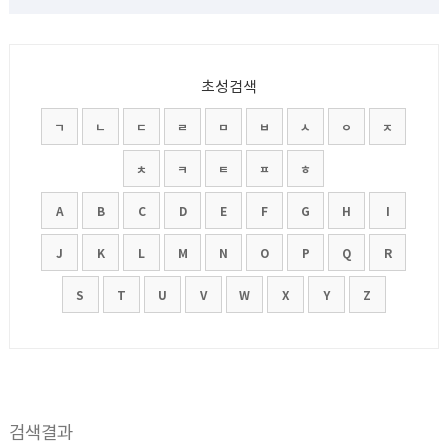
초성검색
ㄱ
ㄴ
ㄷ
ㄹ
ㅁ
ㅂ
ㅅ
ㅇ
ㅈ
ㅊ
ㅋ
ㅌ
ㅍ
ㅎ
A
B
C
D
E
F
G
H
I
J
K
L
M
N
O
P
Q
R
S
T
U
V
W
X
Y
Z
검색결과