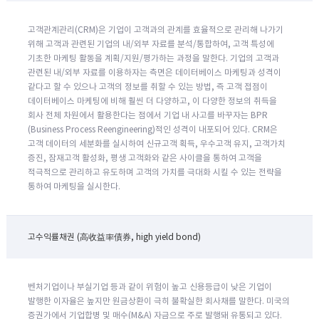
고객관계관리(CRM)은 기업이 고객과의 관계를 효율적으로 관리해 나가기
위해 고객과 관련된 기업의 내/외부 자료를 분석/통합하여, 고객 특성에
기초한 마케팅 활동을 계획/지원/평가하는 과정을 말한다. 기업의 고객과
관련된 내/외부 자료를 이용하자는 측면은 데이터베이스 마케팅과 성격이
같다고 할 수 있으나 고객의 정보를 취할 수 있는 방법, 즉 고객 접점이
데이터베이스 마케팅에 비해 훨씬 더 다양하고, 이 다양한 정보의 취득을
회사 전체 차원에서 활용한다는 점에서 기업 내 사고를 바꾸자는 BPR
(Business Process Reengineering)적인 성격이 내포되어 있다. CRM은
고객 데이터의 세분화를 실시하여 신규고객 획득, 우수고객 유지, 고객가치
증진, 잠재고객 활성화, 평생 고객화와 같은 사이클을 통하여 고객을
적극적으로 관리하고 유도하며 고객의 가치를 극대화 시킬 수 있는 전략을
통하여 마케팅을 실시한다.
고수익률채권 (高收益率債券, high yield bond)
벤처기업이나 부실기업 등과 같이 위험이 높고 신용등급이 낮은 기업이
발행한 이자율은 높지만 원금상환이 극히 불확실한 회사채를 말한다. 미국의
증권가에서 기업합병 및 매수(M&A) 자금으로 주로 발행돼 유통되고 있다.